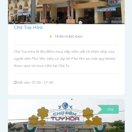
Chợ Tuy Hòa
TRẦN HƯNG ĐẠO
Chợ Tuy Hòa là địa điểm mua sắp sầm uất và nhộn nhịp của
người dân Phú Yên. Nếu có dịp tới Phú Yên xin mời quý khách
tham qua và mua sắm tại Chợ Tu ...
Mở cửa: 07:00 - 17:00
Chợ