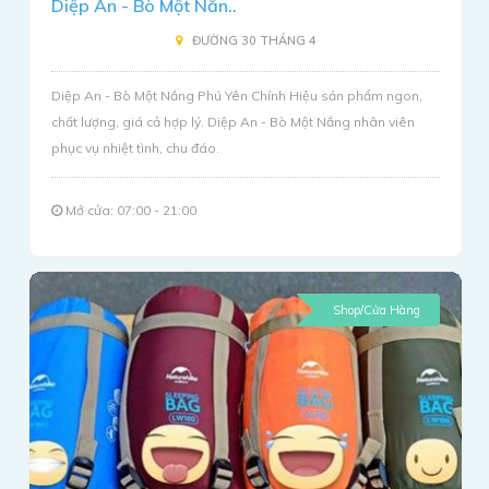
Diệp An - Bò Một Nắn..
ĐƯỜNG 30 THÁNG 4
Diệp An - Bò Một Nắng Phú Yên Chính Hiệu sản phẩm ngon,
chất lượng, giá cả hợp lý. Diệp An - Bò Một Nắng nhân viên
phục vụ nhiệt tình, chu đáo.
Mở cửa: 07:00 - 21:00
Shop/Cửa Hàng