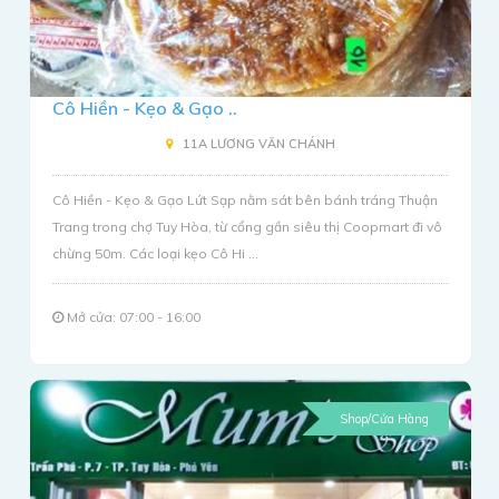
Cô Hiền - Kẹo & Gạo ..
11A LƯƠNG VĂN CHÁNH
Cô Hiền - Kẹo & Gạo Lứt Sạp nằm sát bên bánh tráng Thuận
Trang trong chợ Tuy Hòa, từ cổng gần siêu thị Coopmart đi vô
chừng 50m. Các loại kẹo Cô Hi ...
Mở cửa: 07:00 - 16:00
Shop/Cửa Hàng