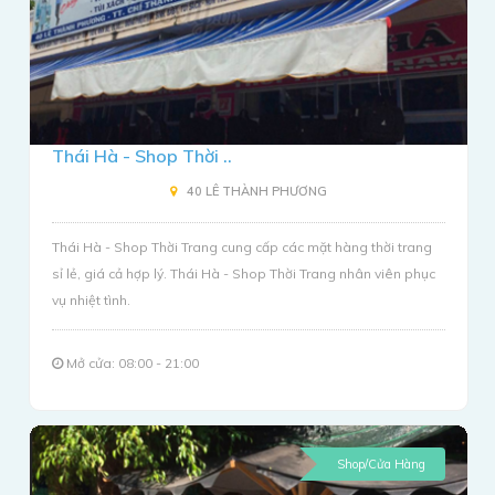
Thái Hà - Shop Thời ..
40 LÊ THÀNH PHƯƠNG
Thái Hà - Shop Thời Trang cung cấp các mặt hàng thời trang
sỉ lẻ, giá cả hợp lý. Thái Hà - Shop Thời Trang nhân viên phục
vụ nhiệt tình.
Mở cửa: 08:00 - 21:00
Shop/Cửa Hàng