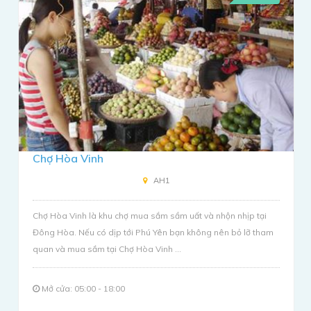
Chợ Hòa Vinh
AH1
Chợ Hòa Vinh là khu chợ mua sắm sầm uất và nhộn nhịp tại
Đông Hòa. Nếu có dịp tới Phú Yên bạn không nên bỏ lỡ tham
quan và mua sắm tại Chợ Hòa Vinh ...
Mở cửa: 05:00 - 18:00