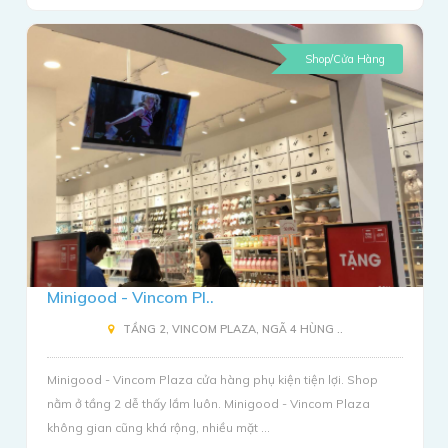
Shop/Cửa Hàng
Minigood - Vincom Pl..
TẦNG 2, VINCOM PLAZA, NGÃ 4 HÙNG ..
Minigood - Vincom Plaza cửa hàng phụ kiện tiện lợi. Shop
nằm ở tầng 2 dễ thấy lắm luôn. Minigood - Vincom Plaza
không gian cũng khá rộng, nhiều mặt ...