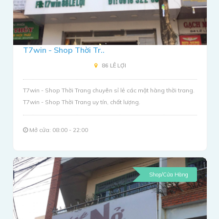
T7win - Shop Thời Tr..
86 LÊ LỢI
T7win - Shop Thời Trang chuyên sỉ lẻ các mặt hàng thời trang.
T7win - Shop Thời Trang uy tín, chất lượng.
Mở cửa: 08:00 - 22:00
Shop/Cửa Hàng