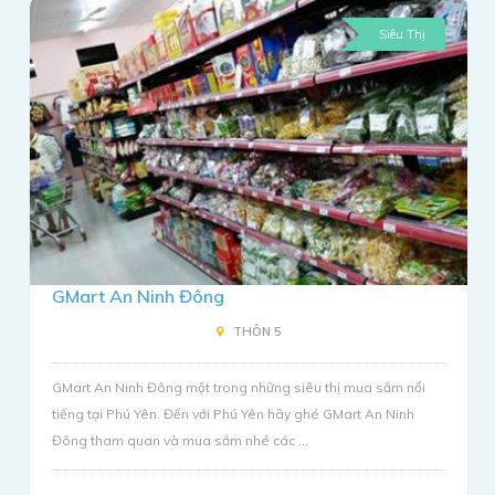
Siêu Thị
GMart An Ninh Đông
THÔN 5
GMart An Ninh Đông một trong những siêu thị mua sắm nổi
tiếng tại Phú Yên. Đến với Phú Yên hãy ghé GMart An Ninh
Đông tham quan và mua sắm nhé các ...