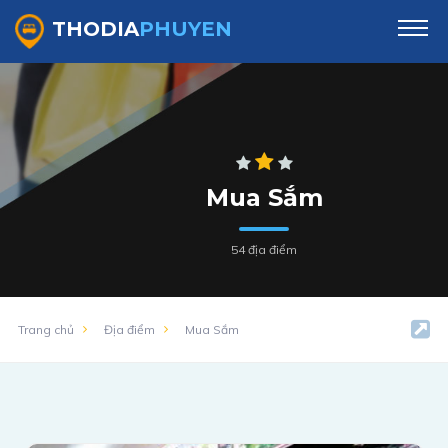
Trung Tâm Mua Sắm Tại Phú Yên【Cập Nhật 2022】
THODIA
PHUYEN
Mua Sắm
54 địa điểm
Trang chủ
Địa điểm
Mua Sắm