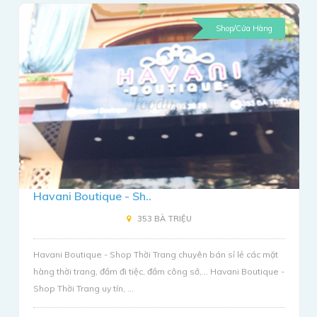
Shop/Cửa Hàng
Havani Boutique - Sh..
353 BÀ TRIỆU
Havani Boutique - Shop Thời Trang chuyên bán sỉ lẻ các mặt
hàng thời trang, đầm đi tiệc, đầm công sở,... Havani Boutique -
Shop Thời Trang uy tín, ...