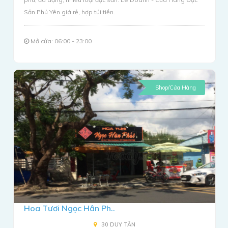
Sản Phú Yên giá rẻ, hợp túi tiền.
Mở cửa: 06:00 - 23:00
Shop/Cửa Hàng
Hoa Tươi Ngọc Hân Ph..
30 DUY TÂN