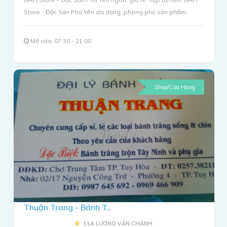
Store - Đặc Sản Phú Yên da dạng, phong phú sản phẩm
Mở cửa: 07:30 - 21:00
Shop/Cửa Hàng
Thuận Trang - Bánh T..
11A LƯƠNG VĂN CHÁNH