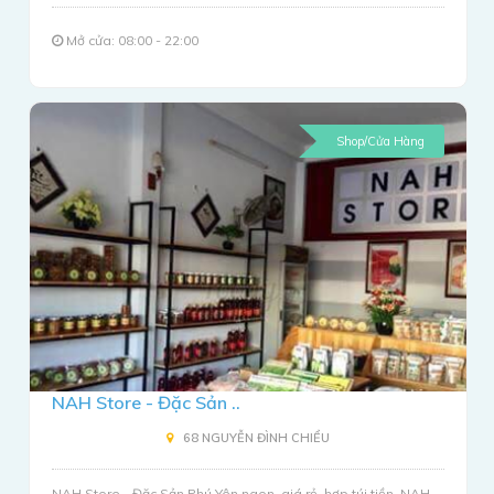
Mở cửa: 08:00 - 22:00
Shop/Cửa Hàng
NAH Store - Đặc Sản ..
68 NGUYỄN ĐÌNH CHIỂU
NAH Store - Đặc Sản Phú Yên ngon, giá rẻ, hợp túi tiền. NAH