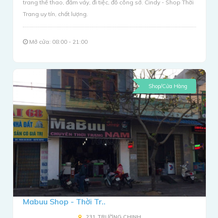
trang thể thao, đầm váy, đi tiệc, đồ công sở. Cindy - Shop Thời
Trang uy tín, chất lượng.
Mở cửa: 08:00 - 21:00
Shop/Cửa Hàng
Mabuu Shop - Thời Tr..
231 TRƯỜNG CHINH