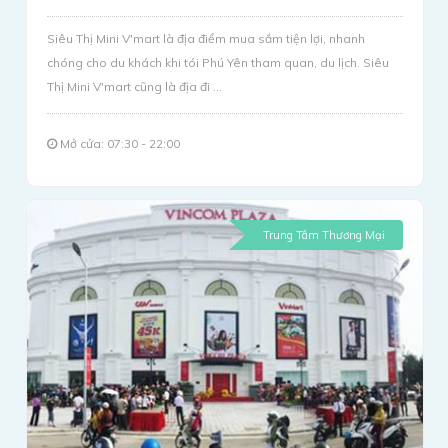
Siêu Thị Mini V'mart là địa điểm mua sắm tiện lợi, nhanh
chóng cho du khách khi tói Phú Yên tham quan, du lịch. Siêu
Thị Mini V'mart cũng là địa đi ...
Mở cửa: 07:30 - 22:00
Trung Tâm Thương Mại