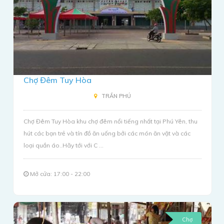
Chợ Đêm Tuy Hòa
TRẦN PHÚ
Chợ Đêm Tuy Hòa khu chợ đêm nổi tiếng nhất tại Phú Yên, thu
hút các bạn trẻ và tín đồ ăn uống bởi các món ăn vặt và các
loại quần áo..Hãy tới với C ...
Mở cửa: 17:00 - 22:00
Chợ