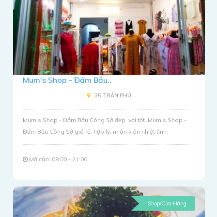
Mum's Shop - Đầm Bầu..
35 TRẦN PHÚ
Mum's Shop - Đầm Bầu Công Sở đẹp, vải tốt. Mum's Shop -
Đầm Bầu Công Sở giá rẻ, hợp lý, nhân viên nhiệt tình.
Mở cửa: 08:00 - 21:00
Shop/Cửa Hàng